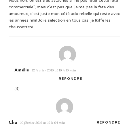
Nous non, on est très attachés à "ne pas fêter cette fête
commerciale", mais c'est pas que j'aime pas la fête des
amoureux, c'est juste mon côté ado rebelle qui reste avec
les années hihi! Jolie sélection en tous cas, je lkiffe les
chaussettes!
Amélie
12 février 2016 at 16 h 16 min
RÉPONDRE
:)))
Cha
10 février 2016 at 19 h 04 min
RÉPONDRE