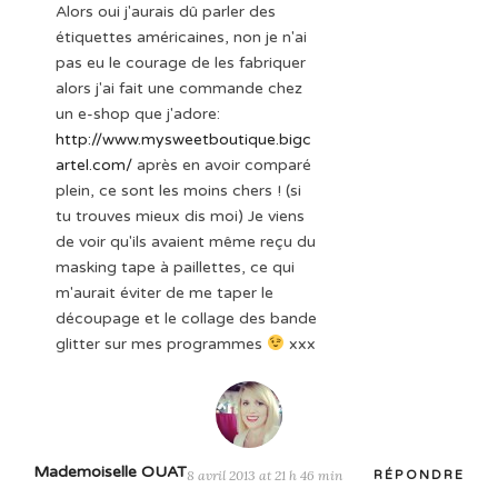
Alors oui j'aurais dû parler des
étiquettes américaines, non je n'ai
pas eu le courage de les fabriquer
alors j'ai fait une commande chez
un e-shop que j'adore:
http://www.mysweetboutique.bigc
artel.com/
après en avoir comparé
plein, ce sont les moins chers ! (si
tu trouves mieux dis moi) Je viens
de voir qu'ils avaient même reçu du
masking tape à paillettes, ce qui
m'aurait éviter de me taper le
découpage et le collage des bande
glitter sur mes programmes
xxx
Mademoiselle OUAT
8 avril 2013 at 21 h 46 min
RÉPONDRE