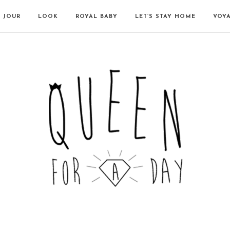
N JOUR
LOOK
ROYAL BABY
LET’S STAY HOME
VOY