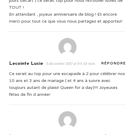
jours d’écart ) ce serait top pour nous retrouver isolés de
TOUT !
En attendant , joyeux anniversaire de blog ! Et encore
merci pour tout ce que vous nous partagez et apportez!
Lecointe Lucie
5 décembre 2017 at 9 h 43 min
RÉPONDRE
Ce serait au top pour une escapade à 2 pour célébrer nos
10 ans et 3 ans de mariage ( et 4 ans à suivre avec
toujours autant de plaisir Queen for a day)!!! Joyeuses
fêtes de fin d année!