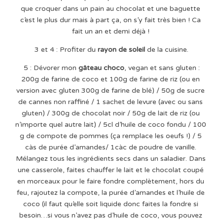
que croquer dans un pain au chocolat et une baguette
c’est le plus dur mais à part ça, on s’y fait très bien ! Ca
fait un an et demi déjà !
3 et 4 : Profiter du
rayon de soleil
de la cuisine.
5 : Dévorer mon
gâteau choco
, vegan et sans gluten :
200g de farine de coco et 100g de farine de riz (ou en
version avec gluten 300g de farine de blé) / 50g de sucre
de cannes non raffiné / 1 sachet de levure (avec ou sans
gluten) / 300g de chocolat noir / 50g de lait de riz (ou
n’importe quel autre lait) / 5cl d’huile de coco fondu / 100
g de compote de pommes (ça remplace les oeufs !) / 5
càs de purée d’amandes/ 1càc de poudre de vanille.
Mélangez tous les ingrédients secs dans un saladier. Dans
une casserole, faites chauffer le lait et le chocolat coupé
en morceaux pour le faire fondre complètement, hors du
feu, rajoutez la compote, la purée d’amandes et l’huile de
coco (il faut qu’elle soit liquide donc faites la fondre si
besoin…si vous n’avez pas d’huile de coco, vous pouvez