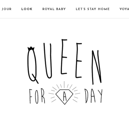
N JOUR
LOOK
ROYAL BABY
LET’S STAY HOME
VOY