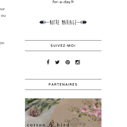
for-a-day.fr
our
, ou
ion
SUIVEZ-MOI
PARTENAIRES