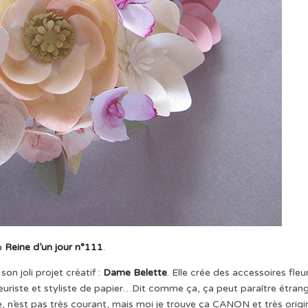
la
Reine d’un jour n°111
.
on joli projet créatif :
Dame Belette
. Elle crée des accessoires fleur
 fleuriste et styliste de papier…Dit comme ça, ça peut paraître étran
n’est pas très courant, mais moi je trouve ça CANON et très origin