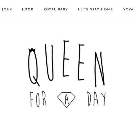
N JOUR
LOOK
ROYAL BABY
LET’S STAY HOME
VOY