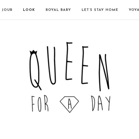
N JOUR
LOOK
ROYAL BABY
LET’S STAY HOME
VOY