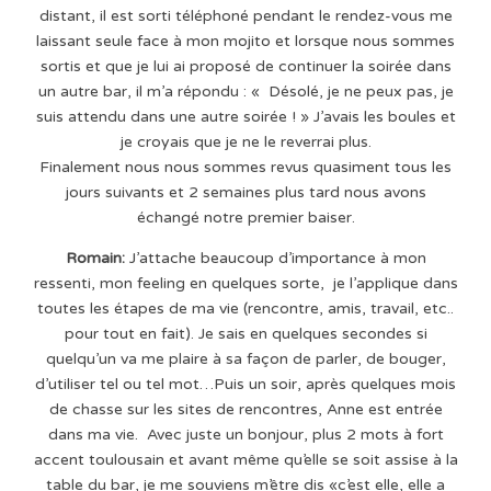
distant, il est sorti téléphoné pendant le rendez-vous me
laissant seule face à mon mojito et lorsque nous sommes
sortis et que je lui ai proposé de continuer la soirée dans
un autre bar, il m’a répondu : « Désolé, je ne peux pas, je
suis attendu dans une autre soirée ! » J’avais les boules et
je croyais que je ne le reverrai plus.
Finalement nous nous sommes revus quasiment tous les
jours suivants et 2 semaines plus tard nous avons
échangé notre premier baiser.
Romain:
J’attache beaucoup d’importance à mon
ressenti, mon feeling en quelques sorte, je l’applique dans
toutes les étapes de ma vie (rencontre, amis, travail, etc..
pour tout en fait). Je sais en quelques secondes si
quelqu’un va me plaire à sa façon de parler, de bouger,
d’utiliser tel ou tel mot…Puis un soir, après quelques mois
de chasse sur les sites de rencontres, Anne est entrée
dans ma vie. Avec juste un bonjour, plus 2 mots à fort
accent toulousain et avant même qu’elle se soit assise à la
table du bar, je me souviens m’être dis «c’est elle, elle a