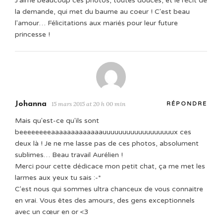
J'aime beaucoup ces photos, toutes douces, et le récit de
la demande, qui met du baume au coeur ! C'est beau
l'amour… Félicitations aux mariés pour leur future
princesse !
Johanna
15 mars 2015 at 20 h 00 min
RÉPONDRE
Mais qu'est-ce qu'ils sont
beeeeeeeeaaaaaaaaaaaaauuuuuuuuuuuuuuuuuux ces
deux là ! Je ne me lasse pas de ces photos, absolument
sublimes… Beau travail Aurélien !
Merci pour cette dédicace mon petit chat, ça me met les
larmes aux yeux tu sais :-*
C'est nous qui sommes ultra chanceux de vous connaitre
en vrai. Vous êtes des amours, des gens exceptionnels
avec un cœur en or <3