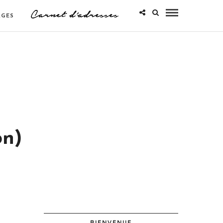
AGES
on)
BIENVENUE