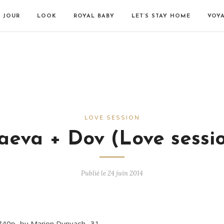
N JOUR
LOOK
ROYAL BABY
LET’S STAY HOME
VOY
LOVE SESSION
eva + Dov (Love sessi
Publié le 24 juin 2014