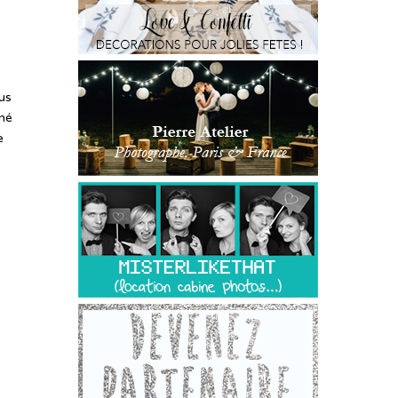
us
 né
e