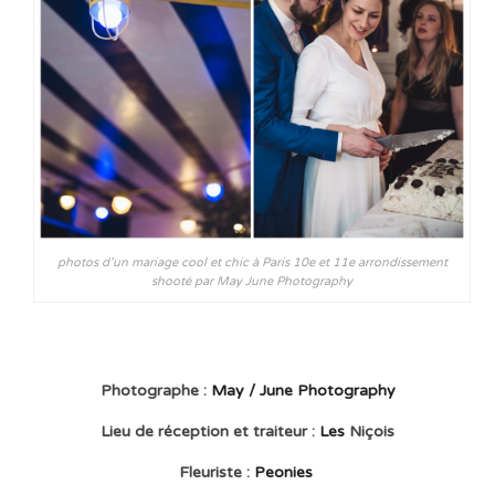
photos d’un mariage cool et chic à Paris 10e et 11e arrondissement
shooté par May June Photography
Photographe :
May / June Photography
Lieu de réception et traiteur :
Les
Niçois
Fleuriste :
Peonies