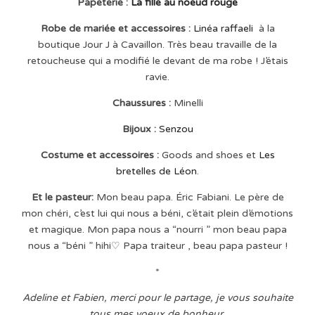
Papeterie :
La fille au noeud rouge
Robe de mariée et accessoires :
L
inéa raffaeli
à la
boutique Jour J à Cavaillon. Très beau travaille de la
retoucheuse qui a modifié le devant de ma robe ! J’étais
ravie.
Chaussures :
Minelli
Bijoux :
Senzou
Costume et accessoires :
Goods and shoes et
Les
bretelles de Léon
.
Et le pasteur:
Mon beau papa. Éric Fabiani. Le père de
mon chéri, c’est lui qui nous a béni, c’était plein d’émotions
et magique. Mon papa nous a “nourri ” mon beau papa
nous a “béni ” hihi♡ Papa traiteur , beau papa pasteur !
*
Adeline et Fabien, merci pour le partage, je vous souhaite
tous mes voeux de bonheur.