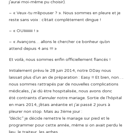
j’aurai moi-même pu choisir).
– « Veux-tu m’épouser ? ». Nous sommes en pleure et je
reste sans voix : c’était complètement dingue !
– « OUIiiiiiiiii ! »
– « Avançons… allons le chercher ce bonheur qu’on
attend depuis 4 ans !!! »
Et voilà, nous sommes enfin officiellement fiancés !
Initialement prévu le 28 juin 2014, notre DDay nous
laissait plus d’un an de préparation : Easy !! Et bien, non….
nous sommes rattrapés par de nouvelles complications
médicales, j’ai dû être hospitalisée, nous avons donc
été contraints d’annuler notre mariage. Sortie de l’hôpital
en mars 2014, j’étais anéantie et j’ai passé 2 jours à
pleurer non stop. Mais au 3ème jour :
“déclic” je décide remettre le mariage sur pied et le
programmer pour cette année, même si on avait perdu le
lieu, le traiteur, les arrhes …