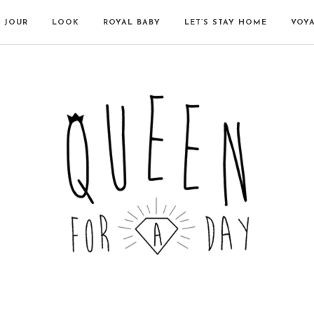
N JOUR
LOOK
ROYAL BABY
LET’S STAY HOME
VOY