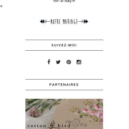
for-a-day.fr
de
SUIVEZ-MOI
PARTENAIRES