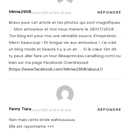
Mimie2908
5 avril 2017 at 10 h 33 min
RÉPONDRE
Bravo pour cet article et tes photos qui sont magnifiques
… Mon amoureux et moi nous marions le 28/07/2018 ….
Ton blog est pour moi une véritable source d’inspiration …
Merci beaucoup ! Et longue vie aux amoureux ! J’ai créé
un blog mode et beauté il y a un an … Si le cœur t’en dit
tu peux aller faire un tour (likeaprincess.canalblog.com) ou
bien sur ma page Facebook Overdressed
(
https://www.facebook.com/Mimie2908/about/
)
Fanny Tiara
5 avril 2017 at 10 h 43 min
RÉPONDRE
Non mais cette bride wahouuuuuu
Elle est rayonnante +++