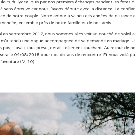
oirs du lycée, puis par nos premiers échanges pendant les fêtes d
 été sans épreuve car nous l’avons débuté avec la distance. La confia
e de notre couple. Notre amour a vaincu ces années de distance 
mmencée, ensemble près de notre famille et de nos amis.
l en septembre 2017, nous sommes allés voir un couché de soleil 
olas m’a tendu une bague accompagnée de sa demande en mariage. U
is pas, il avait tout prévu, c’était tellement touchant. Au retour de n
sera le 04/08/2018 pour nos dix ans de rencontre. Et nous voilà pa
l’aventure (M-10).