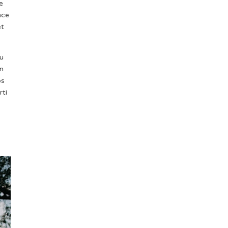
e
nce
et
au
n
os
rti