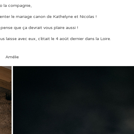
lo la compagnie,
résenter le mariage canon de Kathelyne et Nicolas !
e pense que ça devrait vous plaire aussi !
s laisse avec eux, c’était le 4 août dernier dans la Loire.
Amélie