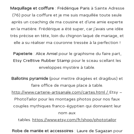
Maquillage et coiffure
:
Frédérique Paris
à Sainte Adresse
(76) pour la coiffure et je me suis maquillée toute seule
après un coaching de ma cousine et d’une amie experte
en la matière. Frédérique a été super, car j’avais une idée
très précise en tête, loin du chignon laqué de mariage, et
elle a su réaliser ma couronne tressée à la perfection !
Papeterie
:
Alice Amiel
pour le graphisme du faire part,
Etsy Cre8tive Rubber Stamp
pour le sceau scellant les
enveloppes mystère à table.
Ballotins pyramide
(pour mettre dragées et dragibus) et
faire office de marque place à table.
http://www.carterie-artisanale.com/cartes.html /
Etsy –
PhotoTailor pour les montages photos pour nos faux
couples mythiques franco-égyptien qui donnaient leur
nom aux
tables.
https://www.etsy.com/fr/shop/phototailor
Robe de mariée et accessoires
:
Laure de Sagazan
pour