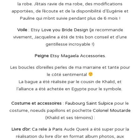
la robe. J’étais ravie de ma robe, des modifications
apportées, de l’écoute et de la disponibilité d’Eugénie et
Pauline qui m’ont suivie pendant plus de 6 mois !
Voile
: Etsy
Love you Bride Design
(je recommande
vivement, Jacqueline a été de très bon conseil et d’une
gentillesse incroyable !)
Peigne
Etsy Magaela Accessories
.
Les boucles d’oreilles perles de ma marraine et tante pour
le côté sentimental
La bague a été réalisée par le cousin de Khalid, et
l’alliance a été achetée en Egypte pour le symbole.
Costume et accessoires
:
Faubourg Saint Sulpice
pour le
costume, noeuds papillons et pochette
Colonel Moutarde
(Khalid et ses témoins) :
Livre d’or:
Ca relie à Paris
Aude Queré a été super pour la
réalisation du livre d’or en format album photos, aux