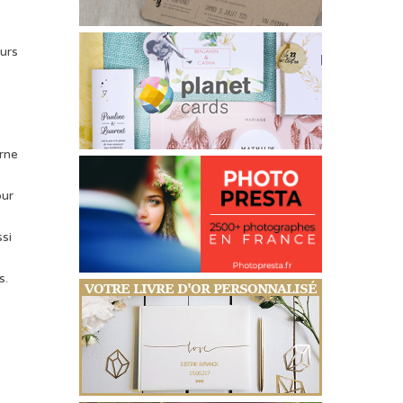
ours
erne
our
ssi
s.