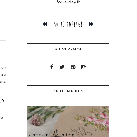
for-a-day.fr
SUIVEZ-MOI
s un
otre
donc
PARTENAIRES
de