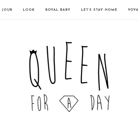
N JOUR
LOOK
ROYAL BABY
LET’S STAY HOME
VOY