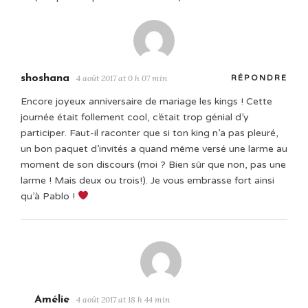
shoshana
4 août 2017 at 0 h 07 min
RÉPONDRE
Encore joyeux anniversaire de mariage les kings ! Cette
journée était follement cool, c’était trop génial d’y
participer. Faut-il raconter que si ton king n’a pas pleuré,
un bon paquet d’invités a quand même versé une larme au
moment de son discours (moi ? Bien sûr que non, pas une
larme ! Mais deux ou trois!). Je vous embrasse fort ainsi
qu’à Pablo !
Amélie
4 août 2017 at 18 h 44 min