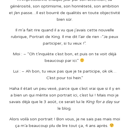
générosité, son optimisme, son honnêteté, son ambition
et j’en passe…Il est bourré de qualités en toute objectivité
bien sûr.
Il m’a fait rire quand il a vu que j’avais cette nouvelle
rubrique, Portrait de King. Il me dit l’air de rien -“Je peux
participer, si tu veux !”.
Moi : – “Oh t’inquiète c’est bon, et puis on te voit déjà
beaucoup par ici.”
Lui : – Ah bon, tu veux pas que je te participe, ok ok…
C’est pour toi hein.”
Haha il était un peu vexé, parce que c’est vrai que si il y en
a bien un qui mérite son portrait ici, c’est lui ! Mais moi je
savais déjà que le 3 août, ce serait lui le
King for a day
sur
le blog.
Alors voilà son portrait ! Bon vous, je ne sais pas mais moi
ça m’a beaucoup plu de lire tout ça, 4 ans après.