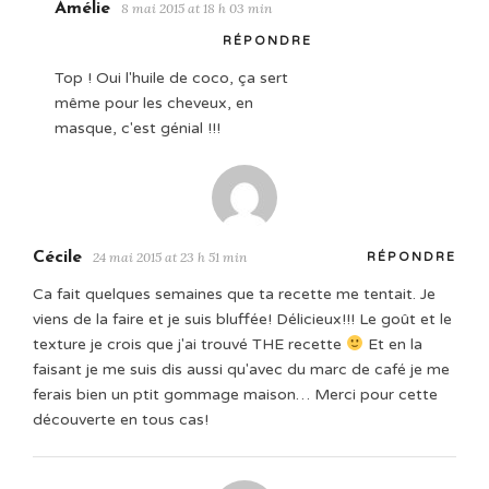
Amélie
8 mai 2015 at 18 h 03 min
RÉPONDRE
Top ! Oui l'huile de coco, ça sert
même pour les cheveux, en
masque, c'est génial !!!
Cécile
24 mai 2015 at 23 h 51 min
RÉPONDRE
Ca fait quelques semaines que ta recette me tentait. Je
viens de la faire et je suis bluffée! Délicieux!!! Le goût et le
texture je crois que j'ai trouvé THE recette
Et en la
faisant je me suis dis aussi qu'avec du marc de café je me
ferais bien un ptit gommage maison… Merci pour cette
découverte en tous cas!