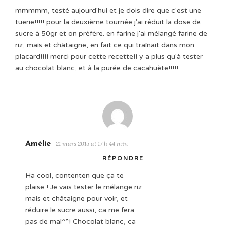
mmmmm, testé aujourd'hui et je dois dire que c'est une
tuerie!!!!! pour la deuxième tournée j'ai réduit la dose de
sucre à 50gr et on préfère. en farine j'ai mélangé farine de
riz, maïs et châtaigne, en fait ce qui traînait dans mon
placard!!!! merci pour cette recette!! y a plus qu'à tester
au chocolat blanc, et à la purée de cacahuète!!!!!
Amélie
21 mars 2015 at 17 h 44 min
RÉPONDRE
Ha cool, contenten que ça te
plaise ! Je vais tester le mélange riz
mais et châtaigne pour voir, et
réduire le sucre aussi, ca me fera
pas de mal^^! Chocolat blanc, ca