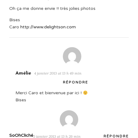
Oh ça me donne envie !! très jolies photos
Bises
Caro
http://www.delightson.com
Amélie
4 janvier 2013 at 13 h 49 min
RÉPONDRE
Merci Caro et bienvenue par ici !
Bises
SoOhCliché
5 janvier 2013 at 13 h 26 min
RÉPONDRE