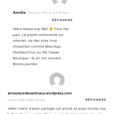
Amélie
19 février 2013 at 13 h 05 min
RÉPONDRE
Merci beaucoup Bibi
Pour ma
part, j'ai passé commande sur
internet, via des sites trop
chouettes comme Bleeckup,
MonkeyChoo ou My Sweet
Boutique ! Ils en ont souvent…
Bonne journée
amoureuxdesanimaux.wordpress.com
14 mars 2013 at 16 h 39 min
RÉPONDRE
Hello! merci d’avoir partagé cet article et aussi toutes ces