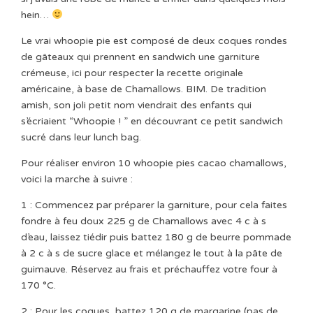
hein…
Le vrai whoopie pie est composé de deux coques rondes
de gâteaux qui prennent en sandwich une garniture
crémeuse, ici pour respecter la recette originale
américaine, à base de Chamallows. BIM. De tradition
amish, son joli petit nom viendrait des enfants qui
s’écriaient “Whoopie ! ” en découvrant ce petit sandwich
sucré dans leur lunch bag.
Pour réaliser environ 10 whoopie pies cacao chamallows,
voici la marche à suivre :
1 : Commencez par préparer la garniture, pour cela faites
fondre à feu doux 225 g de Chamallows avec 4 c à s
d’eau, laissez tiédir puis battez 180 g de beurre pommade
à 2 c à s de sucre glace et mélangez le tout à la pâte de
guimauve. Réservez au frais et préchauffez votre four à
170 °C.
2 : Pour les coques, battez 120 g de margarine (pas de