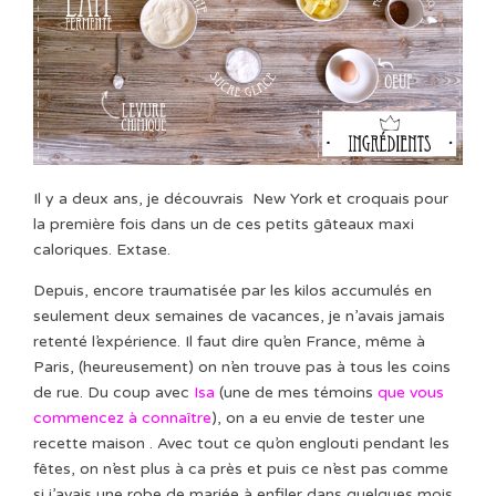
Il y a deux ans, je découvrais New York et croquais pour
la première fois dans un de ces petits gâteaux maxi
caloriques. Extase.
Depuis, encore traumatisée par les kilos accumulés en
seulement deux semaines de vacances, je n’avais jamais
retenté l’expérience. Il faut dire qu’en France, même à
Paris, (heureusement) on n’en trouve pas à tous les coins
de rue. Du coup avec
Isa
(une de mes témoins
que vous
commencez à connaître
), on a eu envie de tester une
recette maison . Avec tout ce qu’on englouti pendant les
fêtes, on n’est plus à ca près et puis ce n’est pas comme
si j’avais une robe de mariée à enfiler dans quelques mois