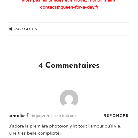
faites pas les timides et envoyez moi un mail à :
contact@queen-for-a-day.fr
PARTAGER
4 Commentaires
amelie f
19 juillet 2013 at 9 h 35 min
RÉPONDRE
J'adore la première photo!on y lit tout l'amour qu'il y a,
une très belle complicité!