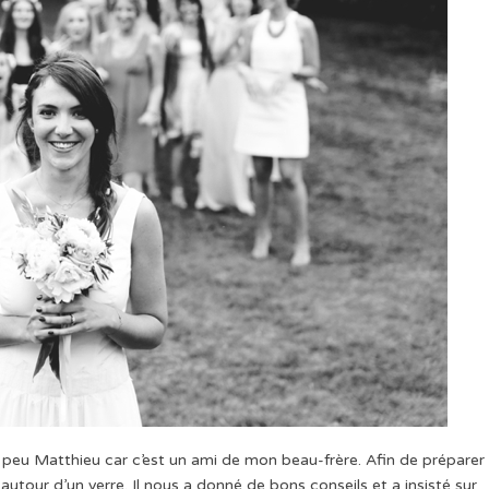
peu Matthieu car c’est un ami de mon beau-frère. Afin de préparer 
autour d’un verre. Il nous a donné de bons conseils et a insisté sur