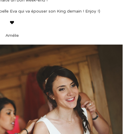
haite un bon week-end !
 belle Eva qui va épouser son King demain ! Enjoy !)
Amélie