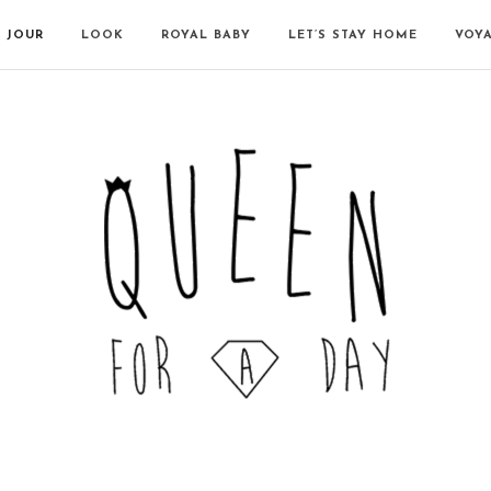
N JOUR
LOOK
ROYAL BABY
LET’S STAY HOME
VOY