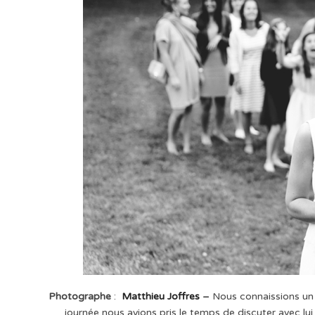
Photographe
:
Matthieu Joffres
–
Nous connaissions un 
journée nous avions pris le temps de discuter avec lui 