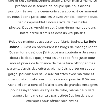
rare et s’est complètement adapté. Mon mari a même su
profiter de la séance de couple que nous avions
positionnée avant la cérémonie et a apprécié ce moment
ou nous étions juste tous les 2 avec Arnold…comme quoi,
rien d’impossible! Il nous a livré de très belles
photos. Depuis Arnold en est à son 4ème mariage dans
notre cercle d’amis et c’est un vrai plaisir !
Robe de mariée et accessoires : Marie Bédhet,
La Belle
Bobine
– C’est en parcourant les blogs de mariage (dont
Queen for a day) que j’ai trouvé ma couturière. Je savais
depuis le début que je voulais une robe faite juste pour
moi et j’avais de la chance de me la faire offrir par mes
parents. J’avais des critères bien précis: porter un soutien-
gorge, pouvoir aller seule aux toilettes avec ma robe et…
jouer du violoncelle avec ! Lors de mon premier RDV avec
Marie, elle m’a conseillé d’aller dans de grandes enseignes
pour essayer tous les styles de robe, même ceux vers
lesquels je ne me sentais pas attirée (les bustiers par
exemple) pour affiner mes envies.