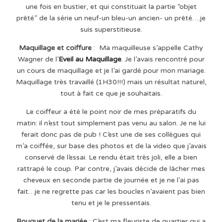
une fois en bustier, et qui constituait la partie “objet
prêté” de la série un neuf-un bleu-un ancien- un prêté….je
suis superstitieuse.
Maquillage et coiffure
: Ma maquilleuse s’appelle Cathy
Wagner de l’
Eveil au Maquillage
. Je l’avais rencontré pour
un cours de maquillage et je l’ai gardé pour mon mariage.
Maquillage très travaillé (1H30!!!) mais un résultat naturel,
tout à fait ce que je souhaitais.
Le coiffeur a été le point noir de mes préparatifs du
matin: il n’est tout simplement pas venu au salon. Je ne lui
ferait donc pas de pub ! C’est une de ses collègues qui
m’a coiffée, sur base des photos et de la video que j’avais
conservé de l’essai. Le rendu était très joli, elle a bien
rattrapé le coup. Par contre, j’avais décide de lâcher mes
cheveux en seconde partie de journée et je ne l’ai pas
fait…je ne regrette pas car les boucles n’avaient pas bien
tenu et je le pressentais.
Bouquet de la mariée
: C’est ma fleuriste de quartier qui a