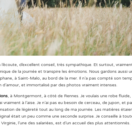
 l’écoute, d’excellent conseil, très sympathique. Et surtout, vraimen
ique de la journée et transpire les émotions. Nous gardons aussi u
phane, à Saint-Malo, au bord de la mer. Il n’a pas compté son tem
n d’amour, et immortalisé par des photos vraiment intenses.
ions
, à Montgermont, à côté de Rennes. Je voulais une robe fluide,
rai vraiment à l’aise. Je n’ai pas eu besoin de cerceau, de jupon, et p
nsation de légèreté tout au long de ma journée. Les matières étaie
original était un peu comme une seconde surprise. Je conseille à tout
irginie, l’une des salariées, est d’un accueil des plus attentionnés.