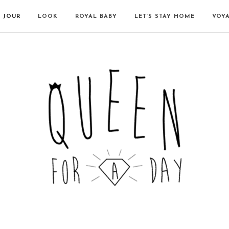
N JOUR
LOOK
ROYAL BABY
LET’S STAY HOME
VOY