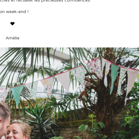
ichés et recueillir les précieuses confidences.
on week-end !
Amélie