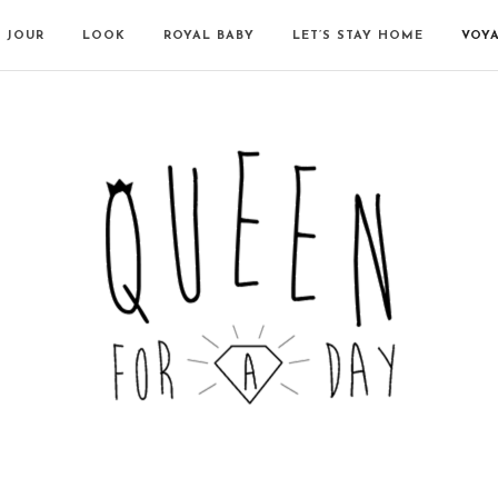
N JOUR
LOOK
ROYAL BABY
LET’S STAY HOME
VOY