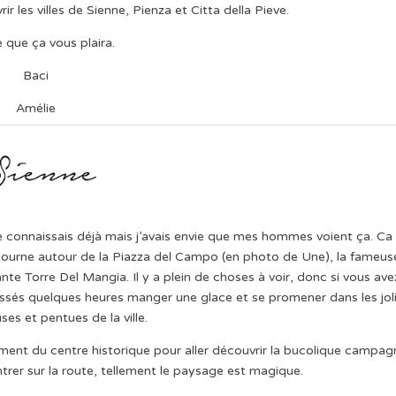
r les villes de Sienne, Pienza et Citta della Pieve.
e que ça vous plaira.
Baci
Amélie
. Je connaissais déjà mais j’avais envie que mes hommes voient ça. Ca
tourne autour de la Piazza del Campo (en photo de Une), la fameus
e Torre Del Mangia. Il y a plein de choses à voir, donc si vous ave
passés quelques heures manger une glace et se promener dans les jol
uses et pentues de la ville.
ément du centre historique pour aller découvrir la bucolique campag
ntrer sur la route, tellement le paysage est magique.