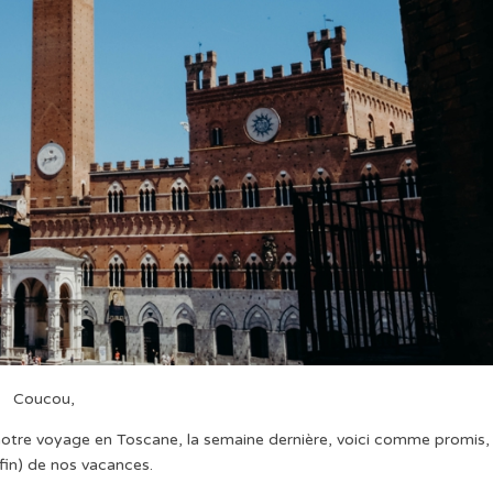
Coucou,
otre voyage en Toscane, la semaine dernière, voici comme promis, 
 fin) de nos vacances.