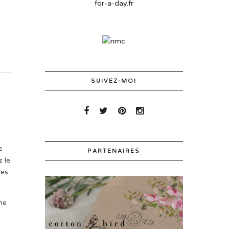
for-a-day.fr
SUIVEZ-MOI
e
PARTENAIRES
z le
ies
ne