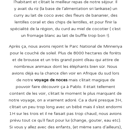
l’habitant et c’était le meilleur repas de notre séjour. Il
y avait du riz (la base de l’alimentation sri lankaise) un
curry au lait de coco avec des fleurs de bananier, des
lentilles corail et des chips de lentilles, et pour finir la
spécialité de la région, du curd au miel de cocotier ( c’est
un fromage blanc au lait de buffle trop bon !).
Après ça, nous avons rejoint le Parc National de Minneriya
pour le couché de soleil. Plus de 8000 hectares de forêts
et de brousse et un très grand point d’eau qui attire de
nombreux animaux dont les éléphants bien sûr. Nous
avions déjà eu la chance d’en voir en Afrique du sud lors
de notre
voyage de noces
mais c’était magique de
pouvoir faire découvrir ça à Pablo. Il était tellement
content de les voir, c’était le moment le plus marquant de
notre voyage, on a vraiment adoré. Ca a duré presque 3H,
c’était un peu trop long avec un bébé mais il s’est endormi
1H sur les trois et il ne faisait pas trop chaud, nous avions
prévu tout ce qu’il faut pour lui (change, gouter, eau etc).
Si vous y allez avec des enfants, (et même sans d’ailleurs),