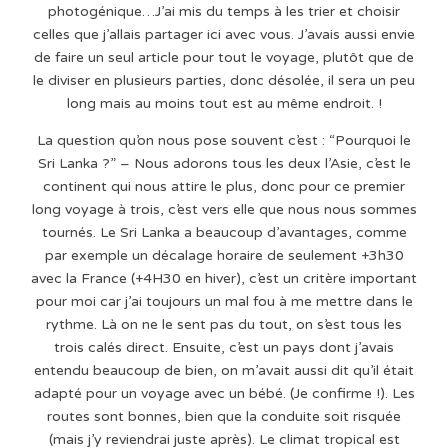
photogénique…J’ai mis du temps à les trier et choisir
celles que j’allais partager ici avec vous. J’avais aussi envie
de faire un seul article pour tout le voyage, plutôt que de
le diviser en plusieurs parties, donc désolée, il sera un peu
long mais au moins tout est au même endroit. !
La question qu’on nous pose souvent c’est : “Pourquoi le
Sri Lanka ?” – Nous adorons tous les deux l’Asie, c’est le
continent qui nous attire le plus, donc pour ce premier
long voyage à trois, c’est vers elle que nous nous sommes
tournés. Le Sri Lanka a beaucoup d’avantages, comme
par exemple un décalage horaire de seulement +3h30
avec la France (+4H30 en hiver), c’est un critère important
pour moi car j’ai toujours un mal fou à me mettre dans le
rythme. Là on ne le sent pas du tout, on s’est tous les
trois calés direct. Ensuite, c’est un pays dont j’avais
entendu beaucoup de bien, on m’avait aussi dit qu’il était
adapté pour un voyage avec un bébé. (Je confirme !). Les
routes sont bonnes, bien que la conduite soit risquée
(mais j’y reviendrai juste après). Le climat tropical est