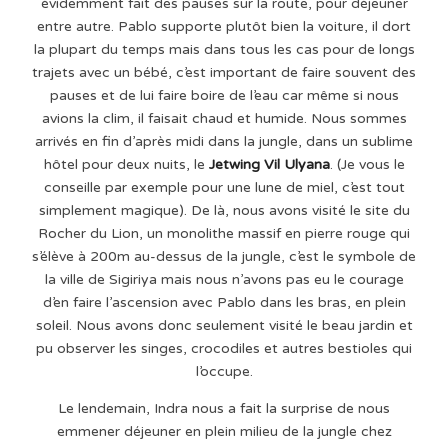
évidemment fait des pauses sur la route, pour déjeuner
entre autre. Pablo supporte plutôt bien la voiture, il dort
la plupart du temps mais dans tous les cas pour de longs
trajets avec un bébé, c’est important de faire souvent des
pauses et de lui faire boire de l’eau car même si nous
avions la clim, il faisait chaud et humide. Nous sommes
arrivés en fin d’après midi dans la jungle, dans un sublime
hôtel pour deux nuits, le
Jetwing Vil Ulyana
. (Je vous le
conseille par exemple pour une lune de miel, c’est tout
simplement magique). De là, nous avons visité le site du
Rocher du Lion, un monolithe massif en pierre rouge qui
s’élève à 200m au-dessus de la jungle, c’est le symbole de
la ville de Sigiriya mais nous n’avons pas eu le courage
d’en faire l’ascension avec Pablo dans les bras, en plein
soleil. Nous avons donc seulement visité le beau jardin et
pu observer les singes, crocodiles et autres bestioles qui
l’occupe.
Le lendemain, Indra nous a fait la surprise de nous
emmener déjeuner en plein milieu de la jungle chez