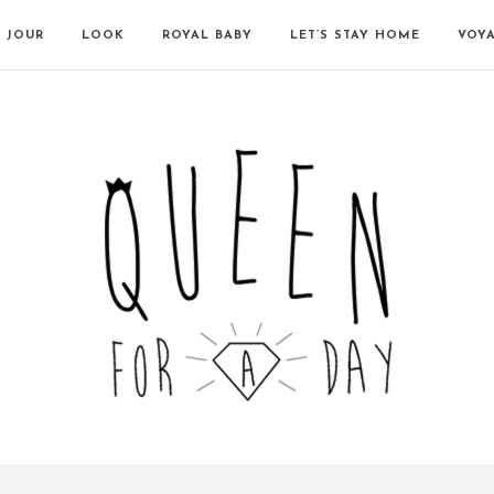
N JOUR
LOOK
ROYAL BABY
LET’S STAY HOME
VOY