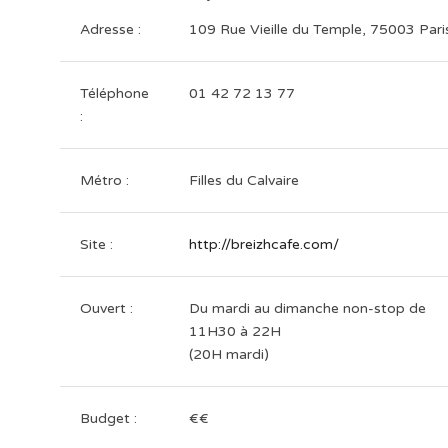
Adresse :
109 Rue Vieille du Temple, 75003 Pari
Téléphone
01 42 72 13 77
:
Métro :
Filles du Calvaire
Site :
http://breizhcafe.com/
Ouvert :
Du mardi au dimanche non-stop de
11H30 à 22H
(20H mardi)
Budget :
€€