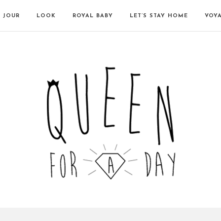
N JOUR
LOOK
ROYAL BABY
LET’S STAY HOME
VOY