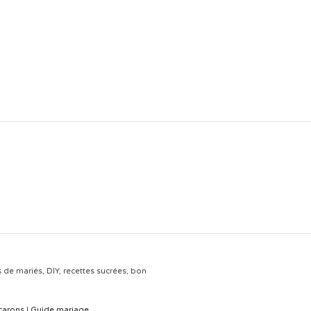
s de mariés, DIY, recettes sucrées, bon
carons
|
Guide mariage