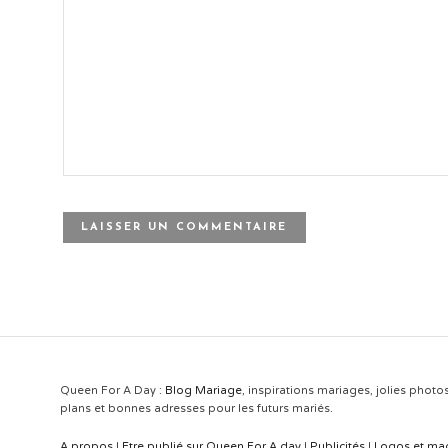
Queen For A Day :
Blog Mariage
, inspirations mariages, jolies photo
plans et bonnes adresses pour les futurs mariés.
A propos
|
Etre publié sur Queen For A day
|
Publicités
|
Logos et ma