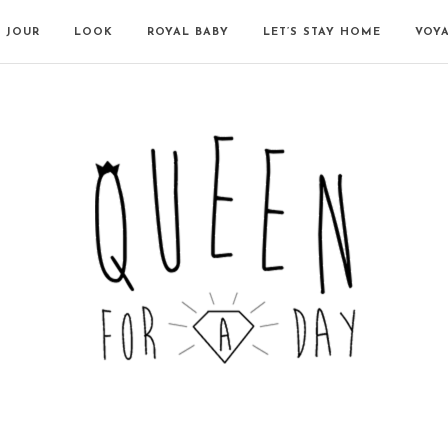
N JOUR
LOOK
ROYAL BABY
LET’S STAY HOME
VOY