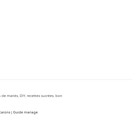
s de mariés, DIY, recettes sucrées, bon
carons
|
Guide mariage